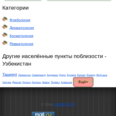
Категории
Флебология
Дерматология
Косметология
Ревматология
Другие иаселённые пункты поблизости -
Узбекистан
Ташкент
Наманган
Самарканд
Андижан
Нукус
Бухара
Карши
Коканд
Фергана
Ещё»
Чирчик
Джизак
Ургенч
Ангрен
Навои
Термез
Алмалык
© 2016
VARIKOS.XYZ