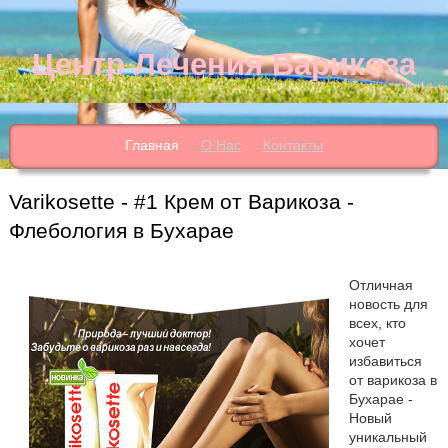
Центр Лечения Варикоза
Главная
О Нас
Контакты
Varikosette - #1 Крем от Варикоза -
Флебология в Бухарае
Отличная
новость для
всех, кто
хочет
избавиться
от варикоза в
Бухарае -
Новый
уникальный