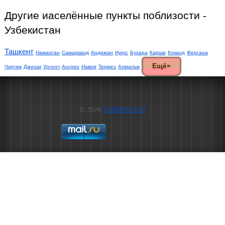
Другие иаселённые пункты поблизости -
Узбекистан
Ташкент
Наманган
Самарканд
Андижан
Нукус
Бухара
Карши
Коканд
Фергана
Ещё»
Чирчик
Джизак
Ургенч
Ангрен
Навои
Термез
Алмалык
© 2016
VARIKOS.XYZ